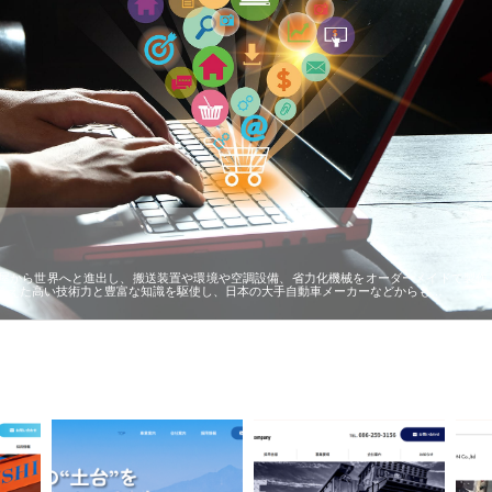
屋から世界へと進出し、搬送装置や環境や空調設備、省力化機械をオーダーメイドで製作
蓄えた高い技術力と豊富な知識を駆使し、日本の大手自動車メーカーなどからも…