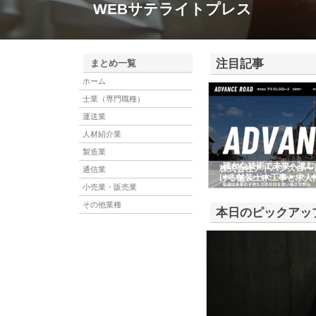
WEBサテライトプレス
注目記事
まとめ一覧
ホーム
士業（専門職種）
運送業
人材紹介業
製造業
株式会社アドバンスロー
通信業
ける舗装土木工事と求人
小売業・販売業
その他業種
本日のピックアッ